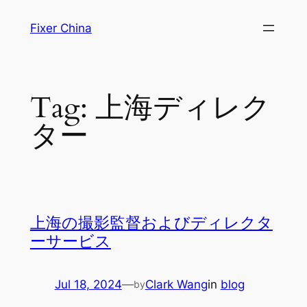
Skip
Fixer China
to
content
Tag:
上海ディレク
ター
上海の撮影監督およびディレクタ
ーサービス
Jul 18, 2024
—
Clark Wang
in
blog
by