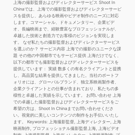
上海の撮影監督およびディレクターサービス Shoot In
Chinaでは、上海での撮影監督およびディレクターサービ
スを提供し、あらゆる映画やビデオ制作のニーズに対応
します。コマーシャル、ドキュメンタリー、企業ビデ
オ、長編映画まで、経験豊富なプロフェッショナルが、
卓越した技術と創造力でお客様のビジョンを実現しま
す。 なぜ私たちの撮影監督およびディレクターサービス
を選ぶのか？ サービス内容 上海での撮影のユニークな課
題 その他の中国都市でもサービス提供 上海だけでなく、
以下の都市でも撮影監督およびディレクターサービスを
提供しています： 実績 数多くの有名クライアントと提携
し、高品質な結果を提供してきました。当社のポートフ
ォリオには、グローバルブランド、独立系映画製作者、
企業クライアントとの仕事が含まれており、私たちの多
様性と卓越した実績を示しています。 お問い合わせ 上海
での卓越した撮影監督およびディレクターサービスをご
希望の方は、Shoot In Chinaまでお問い合わせくださ
い。視覚的に美しいコンテンツの制作をお手伝いいたし
ます。 Keywords: 上海撮影監督, 上海ディレクター, 上海
映画制作, プロフェッショナル撮影監督上海, 上海ビデオ
制作, 上海撮影監督, 上海ディレクター, 上海映画制作, プ